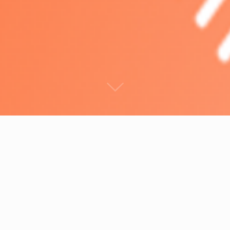
ipsum dolor sit amet, consectetur adipisicin
 dolore magna aliqua. Ut enim ad minim ven
orem ipsum dolor sit amet, consectetur
icing elit, sed do dolore magna aliqua.
rspiciatis unde omnis iste natus error sit voluptatem accu
ue laudantium, totam rem aperiam, eaque ipsa quae ab ill
 veritatis et quasi architecto beatae vitae dicta sunt explic