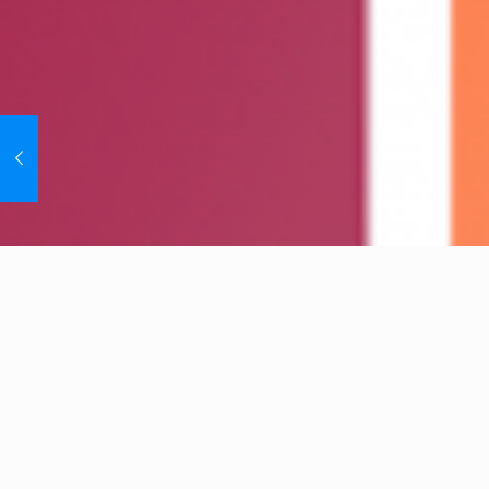
Lorem 
sed do
amet L
adipis
Sed ut pe
doloremq
inventore