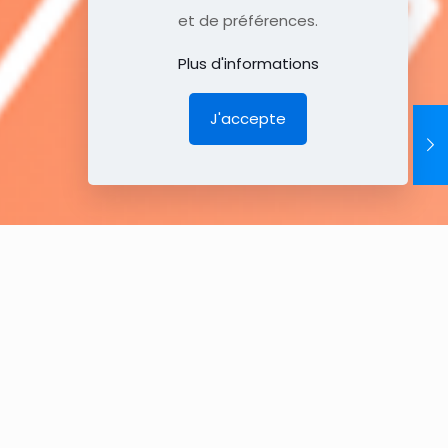
et de préférences.
Plus d'informations
J'accepte
g elit,
i sit
santium
o
abo.