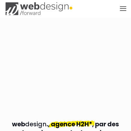
web
design
.,
agence H2H*
, par des